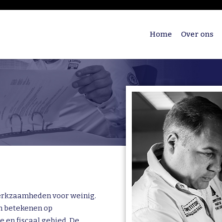
Home
Over ons
werkzaamheden voor weinig.
an betekenen op
 en fiscaal gebied. De